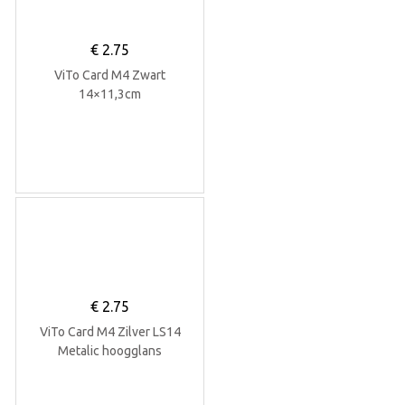
€
2.75
ViTo Card M4 Zwart
14×11,3cm
€
2.75
ViTo Card M4 Zilver LS14
Metalic hoogglans
14×11,3cm