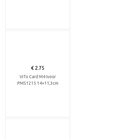
€
2.75
ViTo Card M4 Ivoor
PMS1215 14×11,3cm