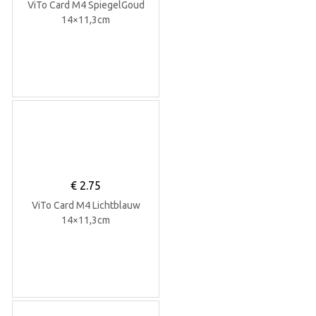
ViTo Card M4 SpiegelGoud
14×11,3cm
€
2.75
ViTo Card M4 Lichtblauw
14×11,3cm