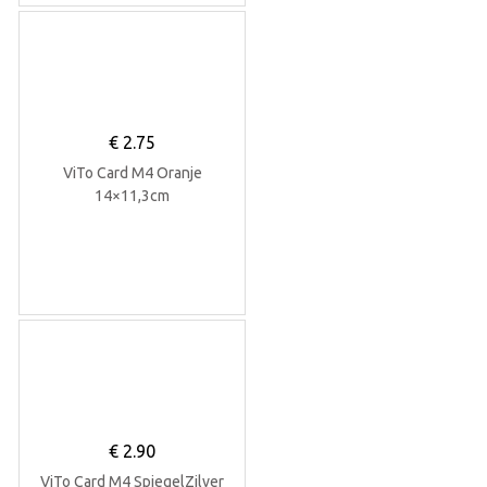
€
2.75
ViTo Card M4 Oranje
14×11,3cm
€
2.90
ViTo Card M4 SpiegelZilver