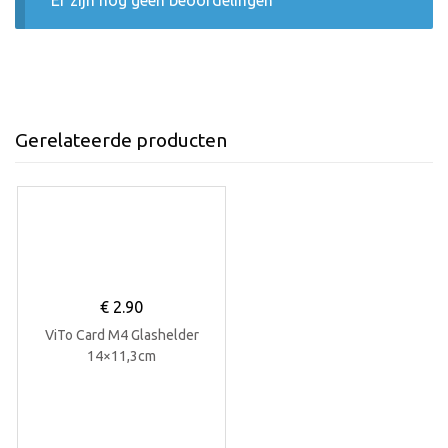
Er zijn nog geen beoordelingen
Gerelateerde producten
€
2.90
ViTo Card M4 Glashelder
14×11,3cm