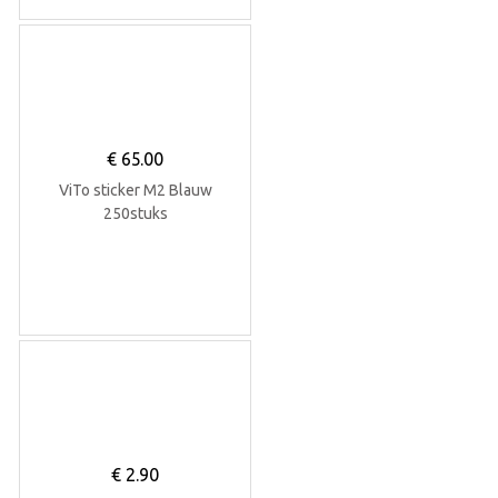
€
65.00
ViTo sticker M2 Blauw
250stuks
€
2.90