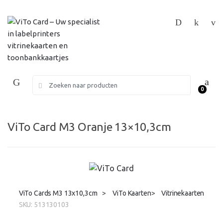
Skip
Skip
to
to
navigation
content
Search
0
for:
ViTo Card M3 Oranje 13×10,3cm
ViTo Cards M3 13x10,3cm
>
ViTo Kaarten
>
Vitrinekaarten
SKU:
513130103