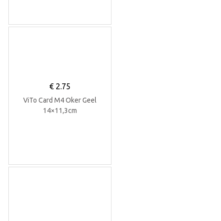
€
2.75
ViTo Card M4 Oker Geel
14×11,3cm