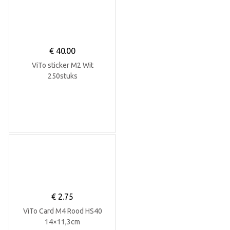
€
40.00
ViTo sticker M2 Wit
250stuks
€
2.75
ViTo Card M4 Rood HS40
14×11,3cm