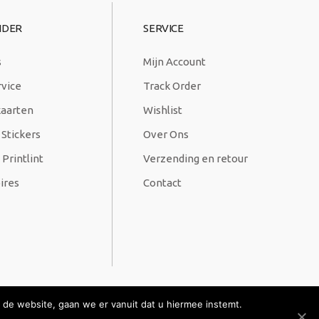
NDER
SERVICE
s
Mijn Account
rvice
Track Order
kaarten
Wishlist
 Stickers
Over Ons
Printlint
Verzending en retour
ires
Contact
 de website, gaan we er vanuit dat u hiermee instemt.