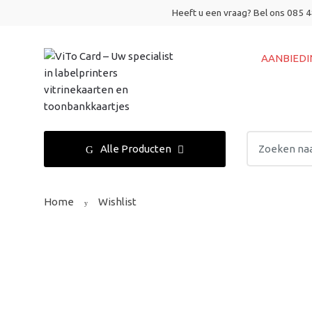
Skip
Skip
Heeft u een vraag? Bel ons 085 
to
to
navigation
content
AANBIEDI
Search
Alle Producten
for:
Home
Wishlist