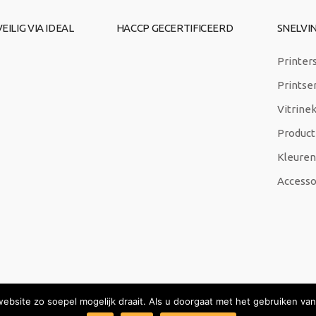
EILIG VIA IDEAL
HACCP GECERTIFICEERD
SNELVI
Printer
Printse
Vitrine
Product
Kleuren 
Accesso
bsite zo soepel mogelijk draait. Als u doorgaat met het gebruiken van