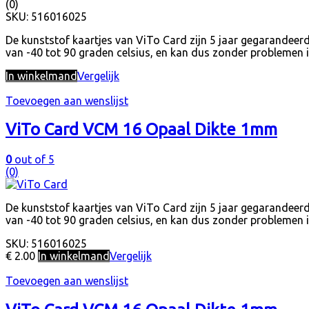
(0)
SKU:
516016025
De kunststof kaartjes van ViTo Card zijn 5 jaar gegarandeer
van -40 tot 90 graden celsius, en kan dus zonder problemen 
In winkelmand
Vergelijk
Toevoegen aan wenslijst
ViTo Card VCM 16 Opaal Dikte 1mm
0
out of 5
(0)
De kunststof kaartjes van ViTo Card zijn 5 jaar gegarandeer
van -40 tot 90 graden celsius, en kan dus zonder problemen 
SKU:
516016025
€
2.00
In winkelmand
Vergelijk
Toevoegen aan wenslijst