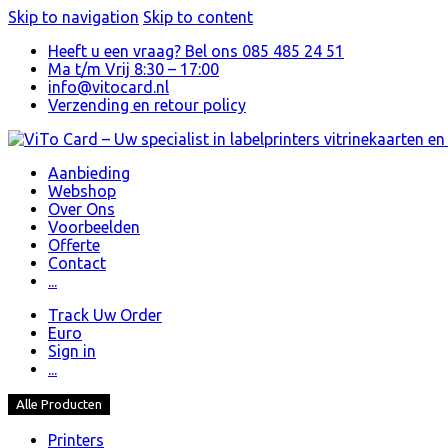
Skip to navigation
Skip to content
Heeft u een vraag? Bel ons 085 485 24 51
Ma t/m Vrij 8:30 – 17:00
info@vitocard.nl
Verzending en retour policy
Aanbieding
Webshop
Over Ons
Voorbeelden
Offerte
Contact
...
Track Uw Order
Euro
Sign in
...
Alle Producten
Printers