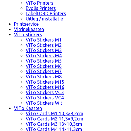
ViTo Printers
Evolis Printers
LabelLORD Printers
Uitleg / installatie
Printservice
Vitrinekaarten
ViTo Stickers
ViTo Stickers M1
ViTo Stickers M2
ViTo Stickers M3
ViTo Stickers M4
ViTo Stickers M5
ViTo Stickers M6
ViTo Stickers M7
ViTo Stickers M8
ViTo Stickers M15
ViTo Stickers M16
ViTo Stickers VC3
ViTo Stickers VC4
ViTo Stickers Wit
ViTo Kaarten
ViTo Cards M1 10,3×8,2cm
ViTo Cards M2 11,3×9,2cm
ViTo Cards M3 13×10,3cm
ViTo Cards M4 14×11,3cm