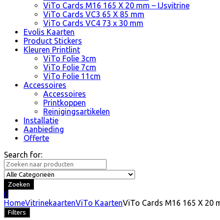
ViTo Cards M16 165 X 20 mm – IJsvitrine
ViTo Cards VC3 65 X 85 mm
ViTo Cards VC4 73 x 30 mm
Evolis Kaarten
Product Stickers
Kleuren Printlint
ViTo Folie 3cm
ViTo Folie 7cm
ViTo Folie 11cm
Accessoires
Accessoires
Printkoppen
Reinigingsartikelen
Installatie
Aanbieding
Offerte
Search for:
Zoeken
0
Home
Vitrinekaarten
ViTo Kaarten
ViTo Cards M16 165 X 20 mm
Filters