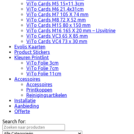
ViTo Cards M5 15×11,3cm
ViTo Cards M6 21,4x31cm
ViTo Cards M7 105 X 74 mm
ViTo Cards M8 72 X 52 mm
ViTo Cards M15 80 x 150 mm
ViTo Cards M16 165 X 20 mm – IJsvitrine
ViTo Cards VC3 65 X 85 mm
ViTo Cards VC4 73 x 30 mm
Evolis Kaarten
Product Stickers
Kleuren Printlint
ViTo Folie 3cm
ViTo Folie 7cm
ViTo Folie 11cm
Accessoires
Accessoires
Printkoppen
Reinigingsartikelen
Installatie
Aanbieding
Offerte
Search for: