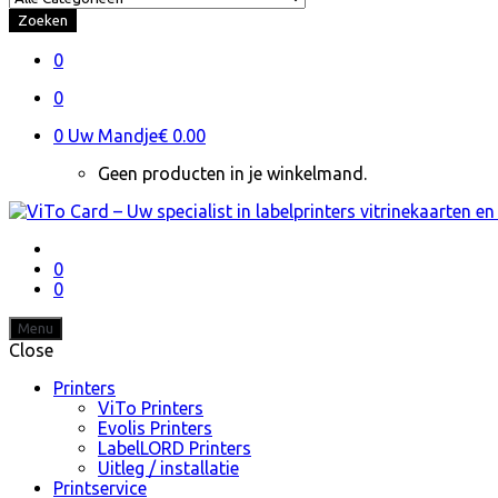
Zoeken
0
0
0
Uw Mandje
€ 0.00
Geen producten in je winkelmand.
0
0
Menu
Close
Printers
ViTo Printers
Evolis Printers
LabelLORD Printers
Uitleg / installatie
Printservice