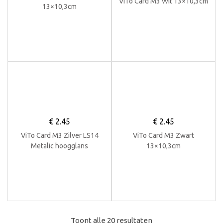
ViTo Card M3 Wit 13×10,3cm
13×10,3cm
€
2.45
€
2.45
ViTo Card M3 Zilver LS14
ViTo Card M3 Zwart
Metalic hoogglans
13×10,3cm
13×10,3cm
Toont alle 20 resultaten