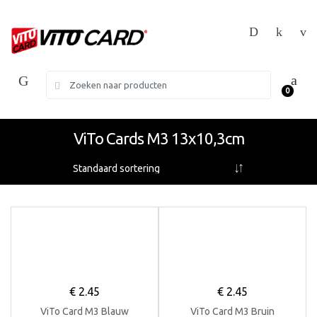
Skip
Skip
to
to
navigation
content
Search
0
for:
ViTo Cards M3 13x10,3cm
€
2.45
€
2.45
ViTo Card M3 Blauw
ViTo Card M3 Bruin