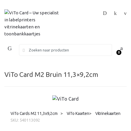
Skip
Skip
to
to
navigation
content
Search
0
for:
ViTo Card M2 Bruin 11,3×9,2cm
ViTo Cards M2 11,3x9,2cm
>
ViTo Kaarten
>
Vitrinekaarten
SKU:
540113092