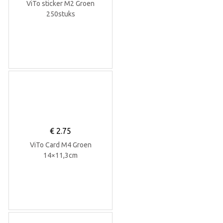
ViTo sticker M2 Groen
250stuks
€
2.75
ViTo Card M4 Groen
14×11,3cm