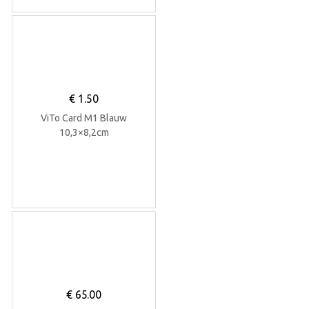
€
1.50
ViTo Card M1 Blauw
10,3×8,2cm
€
65.00