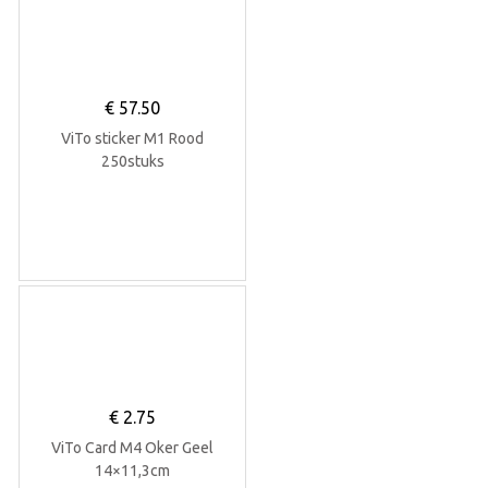
€
57.50
ViTo sticker M1 Rood
250stuks
€
2.75
ViTo Card M4 Oker Geel
14×11,3cm