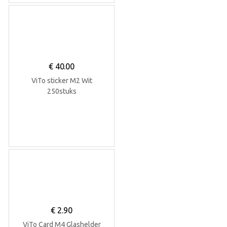
€
40.00
ViTo sticker M2 Wit
250stuks
€
2.90
ViTo Card M4 Glashelder