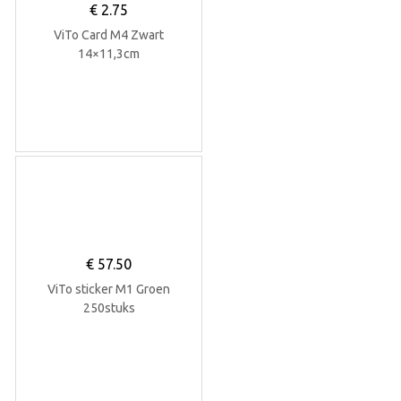
€
2.75
ViTo Card M4 Zwart
14×11,3cm
€
57.50
ViTo sticker M1 Groen
250stuks